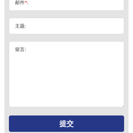
邮件
*
:
主题:
留言: