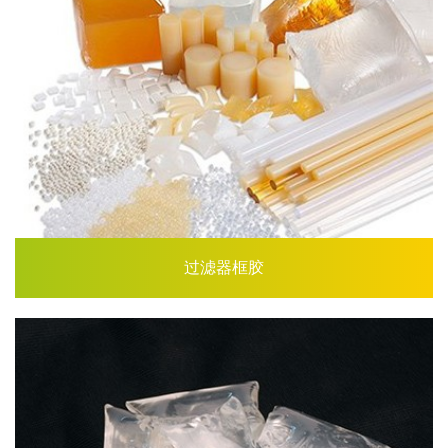
过滤器框胶