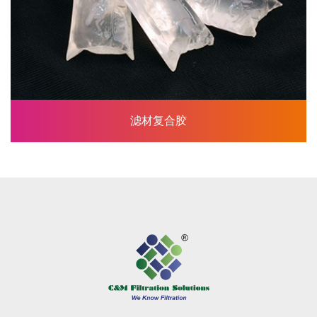
滤材复合胶